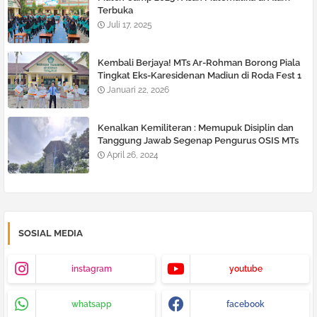
Terbuka
Juli 17, 2025
Kembali Berjaya! MTs Ar-Rohman Borong Piala
Tingkat Eks-Karesidenan Madiun di Roda Fest 1
Januari 22, 2026
Kenalkan Kemiliteran : Memupuk Disiplin dan
Tanggung Jawab Segenap Pengurus OSIS MTs
Ar-Rohman Tegalrejo
April 26, 2024
SOSIAL MEDIA
instagram
youtube
whatsapp
facebook