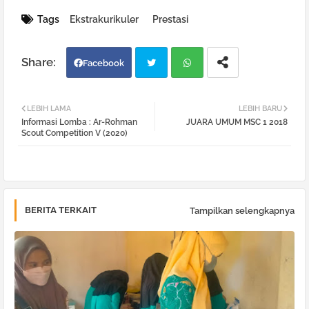
Tags
Ekstrakurikuler
Prestasi
Facebook
Twi
Wh
LEBIH LAMA
LEBIH BARU
Informasi Lomba : Ar-Rohman
JUARA UMUM MSC 1 2018
tter
atsa
Scout Competition V (2020)
pp
BERITA TERKAIT
Tampilkan selengkapnya