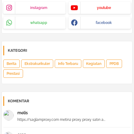
instagram
youtube
whatsapp
facebook
KATEGORI
Berita
Ekstrakurikuler
Info Terbaru
Kegiatan
PPDB
Prestasi
KOMENTAR
melis
https://saglamproxy.com metin2 proxy proxy satın a...